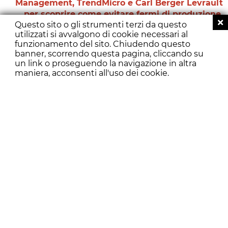
Management, TrendMicro e Carl Berger Levrault
per scoprire come evitare fermi di produzione.
Questo sito o gli strumenti terzi da questo
Vuoi evitare che la tua produzione si blocchi,
utilizzati si avvalgono di cookie necessari al
portando a danni gravissimi per il tuo business?
funzionamento del sito. Chiudendo questo
Partecipa al nostro webinar! In quest’occasione ti
banner, scorrendo questa pagina, cliccando su
aiuteremo a scoprire quanto sia importante
un link o proseguendo la navigazione in altra
proteggere le macchine industriali dagli
attacchi dei
maniera, acconsenti all'uso dei cookie.
cybercriminali
e gestire la
manutenzione
del
proprio parco macchine in modo semplice, ma
completo.
Il risultato? Continuità operativa garantita e
ottimizzazione dei costi!
Vuoi avere maggiori informazioni? Iscriviti ora al
webinar del
25 Maggio ore 12:00
. Rendi la tua
fabbrica interconnessa,
per davvero!
<
PARTECIPA
>