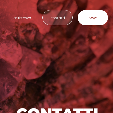
assistenza
contatti
news