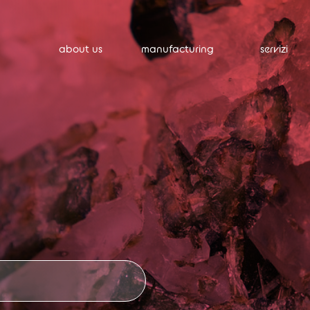
about us
manufacturing
servizi