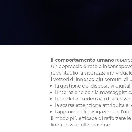
Il comportamento umano
rappres
Un approccio errato o inconsapevol
repentaglio la sicurezza individual
I vettori di innesco più comuni di 
la gestione dei dispositivi digitali
l’interazione con la messaggistica
l’uso delle credenziali di accesso
la scarsa attenzione attribuita al 
l’approccio di navigazione e l’util
Il modo più efficace di rafforzare 
linea”, ossia sulle persone.