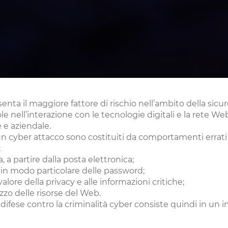
enta il maggiore fattore di rischio nell’ambito della sicur
e nell’interazione con le tecnologie digitali e la rete 
e e aziendale.
un cyber attacco sono costituiti da comportamenti errati 
;
, a partire dalla posta elettronica;
, in modo particolare delle password;
valore della privacy e alle informazioni critiche;
izzo delle risorse del Web.
le difese contro la criminalità cyber consiste quindi in un